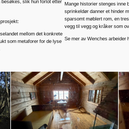
 besøkes, slik hun forlot etter
Mange historier stenges inne b
sprinkeldør danner et hinder m
sparsomt møblert rom, en tres
 prosjekt:
vegg til vegg og kråker som ov
enselandet mellom det konkrete
Se mer av Wenches arbeider h
rukt som metaforer for de lyse
.