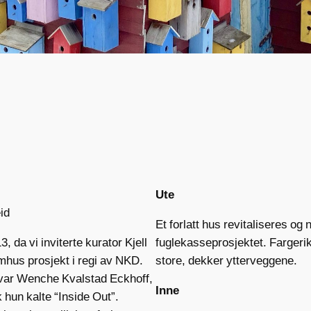
Ute
id
Et forlatt hus revitaliseres og 
3, da vi inviterte kurator Kjell
fuglekasseprosjektet. Fargeri
omhus prosjekt i regi av NKD.
store, dekker ytterveggene.
 var Wenche Kvalstad Eckhoff,
Inne
 hun kalte “Inside Out”.