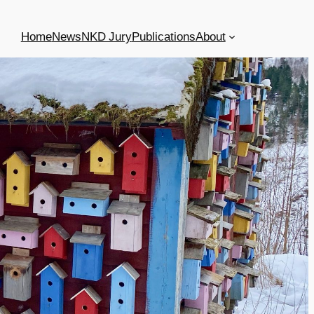
Home
News
NKD Jury
Publications
About