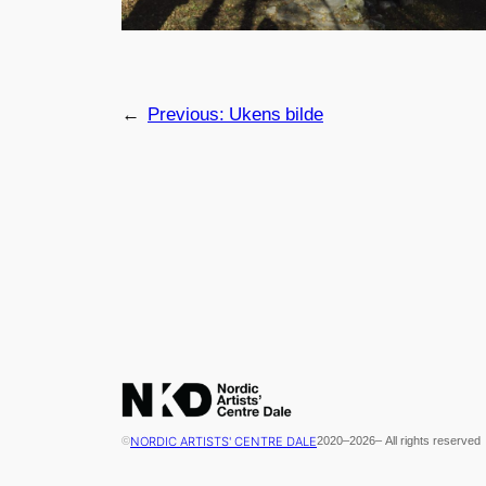
←
Previous:
Ukens bilde
NORDIC ARTISTS' CENTRE DALE
©
2020
–
2026
– All rights reserved