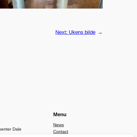
Next:
Ukens bilde
→
Menu
News
senter Dale
Contact