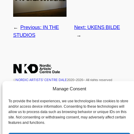
←
Previous:
IN THE
Next:
UKENS BILDE
STUDIOS
→
NORDIC ARTISTS' CENTRE DALE
©
2020
–
2026
– All rights reserved
Manage Consent
NKD is kindly supported by Kulturdirektoratet
To provide the best experiences, we use technologies like cookies to store
and/or access device information. Consenting to these technologies will
Contact
Menu
allow us to process data such as browsing behavior or unique IDs on this
site. Not consenting or withdrawing consent, may adversely affect certain
News
features and functions.
Nordisk Kunstnarsenter Dale
Contact
Dalsåsvegen 131