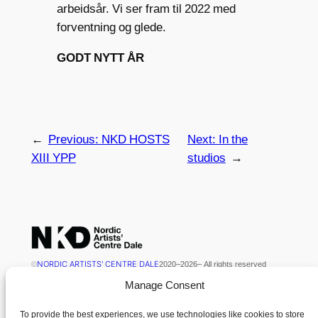
arbeidsår. Vi ser fram til 2022 med
forventning og glede.
GODT NYTT ÅR
←
Previous:
NKD HOSTS
Next:
In the
XIII YPP
studios
→
NORDIC ARTISTS' CENTRE DALE
©
2020
–
2026
– All rights reserved
Manage Consent
NKD is kindly supported by Kulturdirektoratet
To provide the best experiences, we use technologies like cookies to store